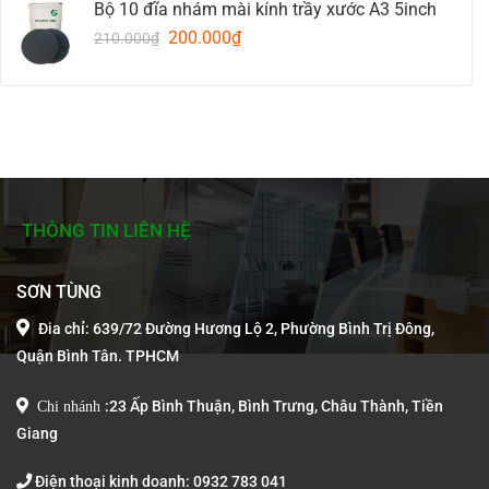
Bộ 10 đĩa nhám mài kính trầy xước A3 5inch
was:
is:
Original
Current
270.000₫.
200.000
₫
250.000₫.
210.000
₫
price
price
was:
is:
210.000₫.
200.000₫.
THÔNG TIN LIÊN HỆ
SƠN TÙNG
Đia chỉ: 639/72 Đường Hương Lộ 2, Phường Bình Trị Đông,
Quận Bình Tân. TPHCM
Chi nhánh
:
23 Ấp Bình Thuận, Bình Trưng, Châu Thành, Tiền
Giang
Điện thoại kinh doanh: 0932 783 041