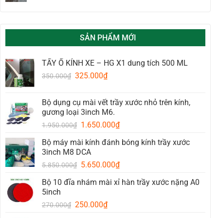
Cách
ô
xử
tô
lý
kính
SẢN PHẨM MỚI
lái
xe
ô
TẨY Ố KÍNH XE – HG X1 dung tích 500 ML
tô
bị
Original
Current
325.000
₫
350.000
₫
xước,
price
price
bị
was:
is:
nứt
Bộ dụng cụ mài vết trầy xước nhỏ trên kính,
350.000₫.
325.000₫.
gương loại 3inch M6.
Original
Current
1.650.000
₫
1.950.000
₫
price
price
Bộ máy mài kính đánh bóng kính trầy xước
was:
is:
3inch M8 DCA
1.950.000₫.
1.650.000₫.
Original
Current
5.650.000
₫
5.850.000
₫
price
price
Bộ 10 đĩa nhám mài xỉ hàn trầy xước nặng A0
was:
is:
5inch
5.850.000₫.
5.650.000₫.
Original
Current
250.000
₫
270.000
₫
price
price