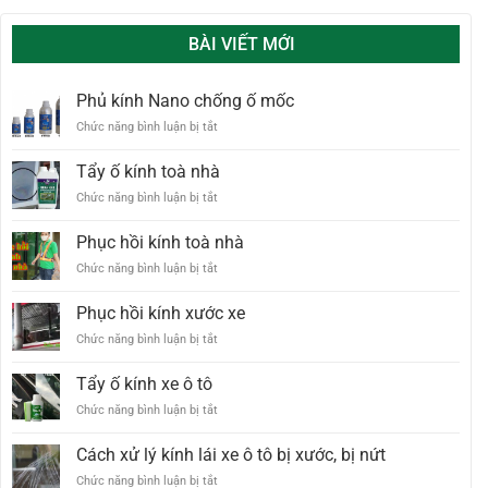
BÀI VIẾT MỚI
Phủ kính Nano chống ố mốc
ở
Chức năng bình luận bị tắt
Phủ
kính
Tẩy ố kính toà nhà
Nano
ở
Chức năng bình luận bị tắt
chống
Tẩy
ố
ố
mốc
Phục hồi kính toà nhà
kính
ở
Chức năng bình luận bị tắt
toà
Phục
nhà
hồi
Phục hồi kính xước xe
kính
ở
Chức năng bình luận bị tắt
toà
Phục
nhà
hồi
Tẩy ố kính xe ô tô
kính
ở
Chức năng bình luận bị tắt
xước
Tẩy
xe
ố
Cách xử lý kính lái xe ô tô bị xước, bị nứt
kính
ở
Chức năng bình luận bị tắt
xe