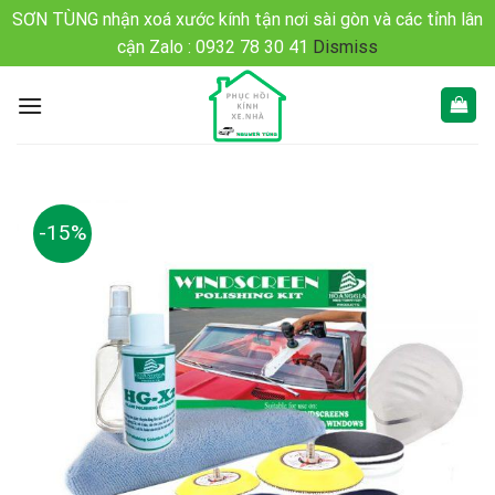
SƠN TÙNG nhận xoá xước kính tận nơi sài gòn và các tỉnh lân
cận Zalo : 0932 78 30 41
Dismiss
Bỏ
qua
nội
dung
-15%