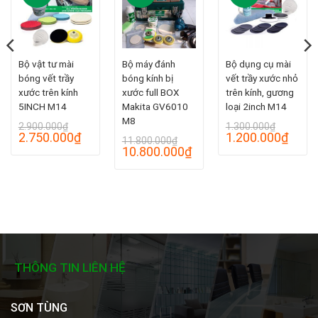
Bộ vật tư mài
Bộ máy đánh
Bộ dụng cụ mài
bóng vết trầy
bóng kính bị
vết trầy xước nhỏ
xước trên kính
xước full BOX
trên kính, gương
5INCH M14
Makita GV6010
loại 2inch M14
M8
rent
2.900.000
₫
1.300.000
₫
e
Original
Current
Original
Curre
2.750.000
₫
1.200.000
₫
11.800.000
₫
price
price
price
price
Original
Current
10.800.000
₫
00.000₫.
was:
is:
was:
is:
price
price
2.900.000₫.
2.750.000₫.
1.300.000₫.
1.200
was:
is:
11.800.000₫.
10.800.000₫.
THÔNG TIN LIÊN HỆ
SƠN TÙNG