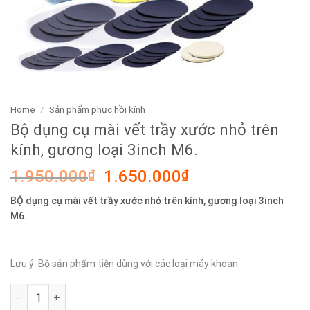
Home
/
Sản phẩm phục hồi kính
Bộ dụng cụ mài vết trầy xước nhỏ trên
kính, gương loại 3inch M6.
Original
Current
1.950.000
₫
1.650.000
₫
price
price
BỘ dụng cụ mài vết trầy xước nhỏ trên kính, gương loại 3inch
was:
is:
M6.
1.950.000₫.
1.650.000₫.
Lưu ý: Bộ sản phẩm tiện dùng với các loại máy khoan.
Bộ dụng cụ mài vết trầy xước nhỏ trên kính, gương loại 3inch M6.