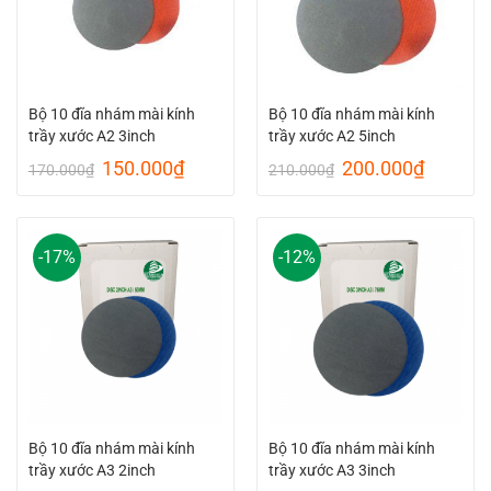
Bộ 10 đĩa nhám mài kính
Bộ 10 đĩa nhám mài kính
trầy xước A2 3inch
trầy xước A2 5inch
Original
Current
Original
Current
150.000
₫
200.000
₫
170.000
₫
210.000
₫
price
price
price
price
was:
is:
was:
is:
170.000₫.
150.000₫.
210.000₫.
200.00
-17%
-12%
Bộ 10 đĩa nhám mài kính
Bộ 10 đĩa nhám mài kính
trầy xước A3 2inch
trầy xước A3 3inch