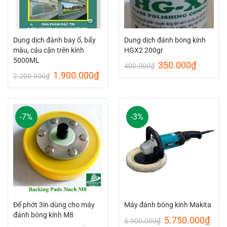
Dung dịch đánh bay ố, bẩy
Dung dịch đánh bóng kính
màu, cáu cặn trên kính
HGX2 200gr
5000ML
Original
Current
350.000
₫
400.000
₫
price
price
Original
Current
1.900.000
₫
2.200.000
₫
was:
is:
price
price
400.000₫.
350.00
was:
is:
2.200.000₫.
1.900.000₫.
-7%
-3%
Đế phớt 3in dùng cho máy
Máy đánh bóng kính Makita
đánh bóng kính M8
Original
Curr
5.750.000
₫
5.900.000
₫