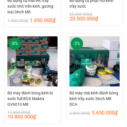
Bộ dụng cụ mài vết trầy
Bộ dụng cụ phục hồi kính
xước nhỏ trên kính, gương
trầy xước
loại 3inch M6.
25.000.000
₫
Original
Current
20.500.000
₫
Original
Current
1.650.000
₫
1.950.000
₫
price
price
price
price
was:
is:
was:
is:
25.000.000₫.
20.500.000₫
1.950.000₫.
1.650.000₫.
-8%
-3%
Bộ máy đánh bóng kính bị
Bộ máy mài kính đánh bóng
xước full BOX Makita
kính trầy xước 3inch M8
GV6010 M8
DCA
Original
Curr
5.650.000
₫
11.800.000
₫
5.850.000
₫
Original
Current
10.800.000
₫
price
pric
price
price
was:
is:
was:
is: