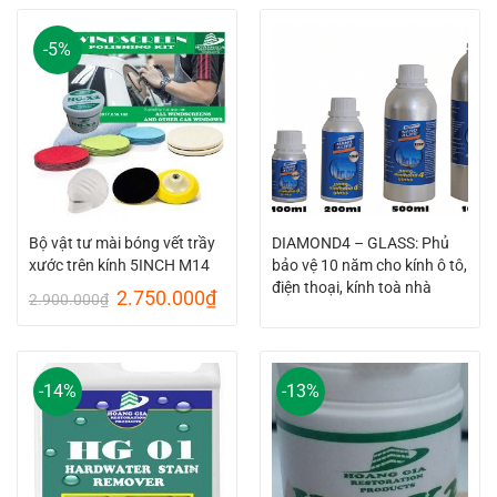
5.850.000₫.
5.65
11.800.000₫.
10.800.000₫.
-5%
Bộ vật tư mài bóng vết trầy
DIAMOND4 – GLASS: Phủ
xước trên kính 5INCH M14
bảo vệ 10 năm cho kính ô tô,
điện thoại, kính toà nhà
Original
Current
2.750.000
₫
2.900.000
₫
price
price
was:
is:
2.900.000₫.
2.750.000₫.
-14%
-13%