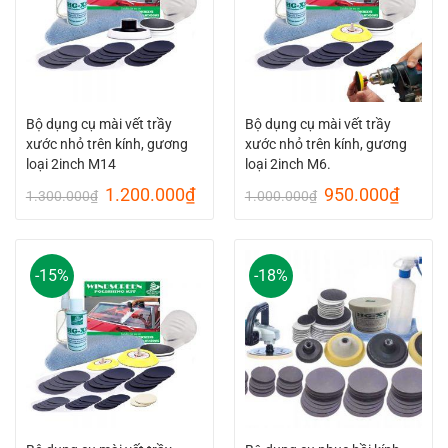
Bộ dụng cụ mài vết trầy
Bộ dụng cụ mài vết trầy
xước nhỏ trên kính, gương
xước nhỏ trên kính, gương
loại 2inch M14
loại 2inch M6.
Original
Current
Original
Curre
1.200.000
₫
950.000
₫
1.300.000
₫
1.000.000
₫
price
price
price
price
was:
is:
was:
is:
1.300.000₫.
1.200.000₫.
1.000.000₫.
950.0
-15%
-18%