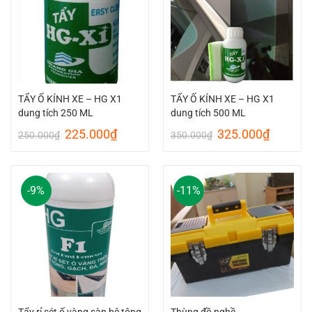
TẨY Ố KÍNH XE – HG X1
TẨY Ố KÍNH XE – HG X1
dung tích 250 ML
dung tích 500 ML
Original
Current
Original
Current
225.000
₫
325.000
₫
250.000
₫
350.000
₫
price
price
price
price
was:
is:
was:
is:
250.000₫.
225.000₫.
350.000₫.
325.00
-9%
-11%
Tẩy rỉ sét ố vàng sàn bê tông
Thùng đồ nghề