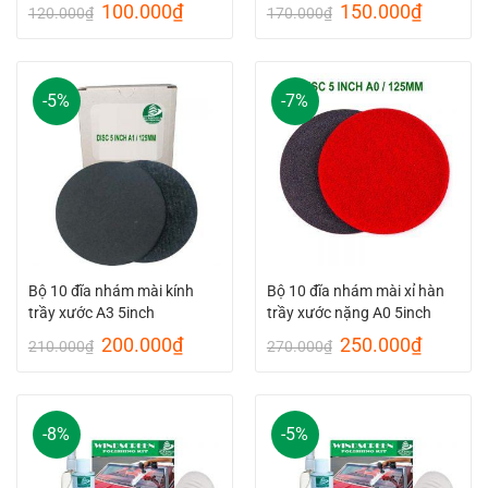
Original
Current
Original
Current
100.000
₫
150.000
₫
120.000
₫
170.000
₫
price
price
price
price
was:
is:
was:
is:
120.000₫.
100.000₫.
170.000₫.
150.00
-5%
-7%
Bộ 10 đĩa nhám mài kính
Bộ 10 đĩa nhám mài xỉ hàn
trầy xước A3 5inch
trầy xước nặng A0 5inch
Original
Current
Original
Current
200.000
₫
250.000
₫
210.000
₫
270.000
₫
price
price
price
price
was:
is:
was:
is:
210.000₫.
200.000₫.
270.000₫.
250.00
-8%
-5%