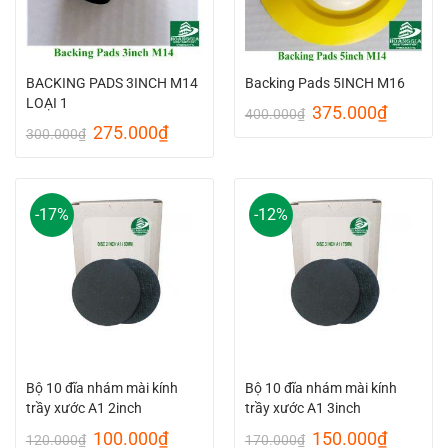
BACKING PADS 3INCH M14
Backing Pads 5INCH M16
LOẠI 1
Original
Current
375.000
₫
400.000
₫
price
price
Original
Current
275.000
₫
300.000
₫
was:
is:
price
price
400.000₫.
375.00
was:
is:
300.000₫.
275.000₫.
-17%
-12%
Bộ 10 đĩa nhám mài kính
Bộ 10 đĩa nhám mài kính
trầy xước A1 2inch
trầy xước A1 3inch
Original
Current
Original
Current
100.000
₫
150.000
₫
120.000
₫
170.000
₫