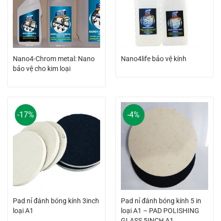
Nano4-Chrom metal: Nano
Nano4life bảo vệ kính
bảo vệ cho kim loại
-17%
-4%
Pad nỉ đánh bóng kính 3inch
Pad nỉ đánh bóng kính 5 in
loại A1
loại A1 – PAD POLISHING
GLASS 5INCH A1