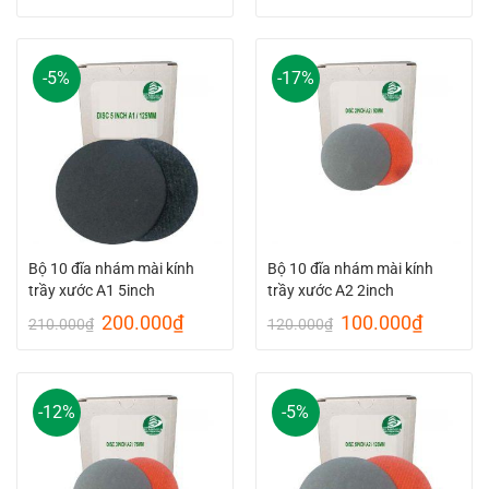
price
price
price
price
was:
is:
was:
is:
120.000₫.
100.000₫.
170.000₫.
150.00
-5%
-17%
Bộ 10 đĩa nhám mài kính
Bộ 10 đĩa nhám mài kính
trầy xước A1 5inch
trầy xước A2 2inch
Original
Current
Original
Current
200.000
₫
100.000
₫
210.000
₫
120.000
₫
price
price
price
price
was:
is:
was:
is:
210.000₫.
200.000₫.
120.000₫.
100.00
-12%
-5%