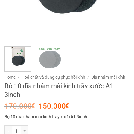
Home
/
Hoá chất và dụng cụ phục hồi kính
/
Đĩa nhám mài kính
Bộ 10 đĩa nhám mài kính trầy xước A1
3inch
Original
Current
170.000
₫
150.000
₫
price
price
Bộ 10 đĩa nhám mài kính trầy xước A1 3inch
was:
is:
170.000₫.
150.000₫.
Bộ 10 đĩa nhám mài kính trầy xước A1 3inch quantity