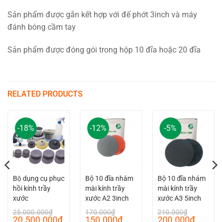
Sản phẩm được gắn kết hợp với đế phớt 3inch và máy
đánh bóng cầm tay
Sản phẩm được đóng gói trong hộp 10 đĩa hoặc 20 đĩa
RELATED PRODUCTS
-18%
-12%
-5%
Bộ dụng cụ phục
Bộ 10 đĩa nhám
Bộ 10 đĩa nhám
hồi kính trầy
mài kính trầy
mài kính trầy
xước
xước A2 3inch
xước A3 5inch
25.000.000
₫
170.000
₫
210.000
₫
Original
Current
Original
Current
Original
Curren
20.500.000
₫
150.000
₫
200.000
₫