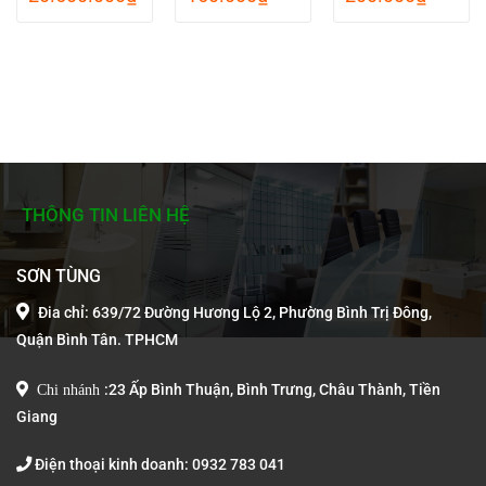
price
price
price
price
price
price
rent
was:
is:
was:
is:
was:
is:
ce
25.000.000₫.
20.500.000₫.
170.000₫.
150.000₫.
210.000₫.
200.00
50.000₫.
THÔNG TIN LIÊN HỆ
SƠN TÙNG
Đia chỉ: 639/72 Đường Hương Lộ 2, Phường Bình Trị Đông,
Quận Bình Tân. TPHCM
Chi nhánh
:
23 Ấp Bình Thuận, Bình Trưng, Châu Thành, Tiền
Giang
Điện thoại kinh doanh: 0932 783 041