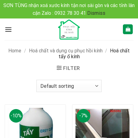
SƠN TÙNG nhận xoá xước kính tận nơi sài gòn và các tỉnh lân
cận Zalo : 0932 78 30 41
Dismiss
Bỏ
qua
nội
dung
Home
/
Hoá chất và dụng cụ phục hồi kính
/
Hoá chất
tẩy ố kính
FILTER
-10%
-7%