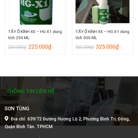
TẨY Ố KÍNH XE – HG X1 dung
TẨY Ố KÍNH XE – HG X1 dung
tích 250 ML
tích 500 ML
Original
Current
Original
Current
225.000
₫
325.000
₫
250.000
₫
350.000
₫
price
price
price
price
was:
is:
was:
is:
250.000₫.
225.000₫.
350.000₫.
325.000
THÔNG TIN LIÊN HỆ
SƠN TÙNG
Đia chỉ: 639/72 Đường Hương Lộ 2, Phường Bình Trị Đông,
Quận Bình Tân. TPHCM